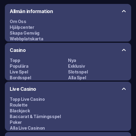
Allmän information
Om Oss
Hjälpcenter
Skapa Genväg
Webbplatskarta
Casino
Topp
Nya
Populära
Exklusiv
Live Spel
Slotsspel
Bordsspel
Alla Spel
Live Casino
Topp Live Casino
Roulette
Blackjack
Baccarat & Tärningsspel
Poker
Alla Live Casinon