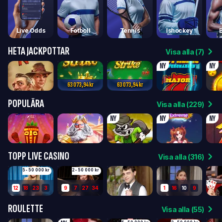
Live Odds
Fotboll
Tennis
Ishockey
HETA JACKPOTTAR
Visa alla
(7)
NY
NY
Jackpot Raiders
777 Strike
777 Super Strike
777 Hot Reels: Supercharged
36 C
63 073,94 kr
63 073,94 kr
POPULÄRA
Visa alla
(229)
NY
NY
NY
12 Masks of Fire Drum Frenzy
Gates of Olympus
Le Prechaun
Moon Princess Extreme
TOPP LIVE CASINO
Visa alla
(316)
5
- 50 000
kr
2
- 50 000
kr
Svensk Roulette
Lightning Roulette
Speed Roulette
Roulette 16 - Swedish
Black
12
18
23
3
9
7
27
34
1
16
10
9
1
4
12
8
18
2
1
32
17
29
34
0
ROULETTE
Visa alla
(55)
0
8
16
27
29
28
25
32