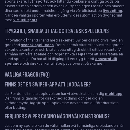
sportälskare. I vår
sportsbook
hittar du konkurrenskraftiga odds på
tusentals marknader världen över. Följ spänningen i realtid och placera
dina spel direkt under matchens gång via vår blixtsnabba
livebetting
.
När den vanliga sporten vilar erbjuder vi dessutom action dygnet runt
med
virtuell sport
.
TRYGGHET, SNABBA UTTAG OCH SVENSK SPELLICENS
Innovation går hand i hand med säkerhet. Swiper casino drivs med en
godkänd
svensk spellicens
. Detta innebär skattefria vinster, rigorösa
säkerhetskontroller och blixtsnabba uttag direkt till ditt bankkonto. Vi
är måna om våra spelare och följer strikta
regler
för att säkerställa en
sund spelmiljö. Du har alltid tillgång till verktyg för ett
ansvarsfullt
spelande
och direktlänkar till Spelpaus överst på skärmen.
VANLIGA FRÅGOR (FAQ)
FINNS DET EN SWIPER-APP ATT LADDA NER?
Ja! För den ultimata upplevelsen har vi utvecklat en smidig
mobilapp
.
Den finns tillgänglig för direkt nedladdning och ger dig en
skräddarsydd, laggfri spelupplevelse oavsett om du föredrar slots
eller betting.
ERBJUDER SWIPER CASINO NÅGON VÄLKOMSTBONUS?
Ja, som ny spelare kan du välja mellan två förmånliga erbjudanden när