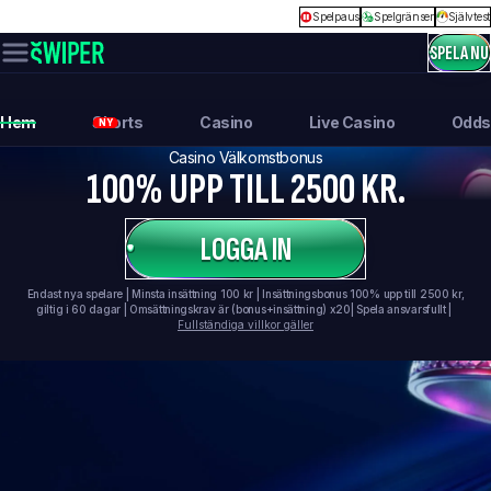
Spelpaus
Spelgränser
Självtest
SPELA NU
Hem
Shorts
Casino
Live Casino
Odds
Casino Välkomstbonus
100% UPP TILL 2500 KR.
LOGGA IN
Endast nya spelare | Minsta insättning 100 kr | Insättningsbonus 100% upp till 2500 kr,
giltig i 60 dagar | Omsättningskrav är (bonus+insättning) x20| Spela ansvarsfullt |
Fullständiga villkor gäller