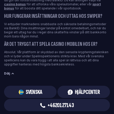
du gör din första insättning med BankID. Du kan antingen välja vår
casino bonus
för att utforska våra spelautomater, eller vår
sport
bonus
för att boosta ditt spelande i vår sportsbook.
HUR FUNGERAR INSÄTTNINGAR OCH UTTAG HOS SWIPER?
Vi erbjuder marknadens snabbaste och säkraste betalningsmetoder
via BankID. Dina insättningar landar på kontot omedelbart, och när du
begär ett uttag har du i regel dina skattefria vinster på ditt bankkonto
inom bara någon minut.
ÄR DET TRYGGT ATT SPELA CASINO I MOBILEN HOS ER?
Absolut. Vår plattform är skyddad av den senaste krypteringstekniken
och vi lyder under Spelinspektionens strikta krav. Med vår svenska
spellicens kan du vara trygg i att alla spel är rättvisa och att dina
uppgifter hanteras med högsta banksekretess.
Dölj
SVENSKA
HJÄLPCENTER
+4620127143