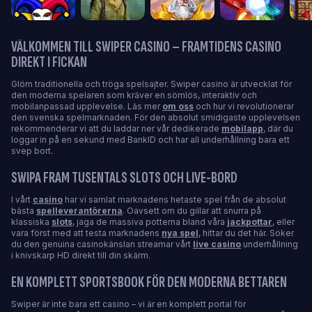
VÄLKOMMEN TILL SWIPER CASINO – FRAMTIDENS CASINO
DIREKT I FICKAN
Glöm traditionella och tröga spelsajter. Swiper casino är utvecklat för
den moderna spelaren som kräver en sömlös, interaktiv och
mobilanpassad upplevelse. Läs mer
om oss
och hur vi revolutionerar
den svenska spelmarknaden. För den absolut smidigaste upplevelsen
rekommenderar vi att du laddar ner vår dedikerade
mobilapp
, där du
loggar in på en sekund med BankID och har all underhållning bara ett
svep bort.
SWIPA FRAM TUSENTALS SLOTS OCH LIVE-BORD
I vårt
casino
har vi samlat marknadens hetaste spel från de absolut
bästa
spelleverantörerna
. Oavsett om du gillar att snurra på
klassiska
slots
, jaga de massiva potterna bland våra
jackpottar
, eller
vara först med att testa marknadens
nya spel
, hittar du det här. Söker
du den genuina casinokänslan streamar vårt
live casino
underhållning
i knivskarp HD direkt till din skärm.
EN KOMPLETT SPORTSBOOK FÖR DEN MODERNA BETTAREN
Swiper är inte bara ett casino – vi är en komplett portal för