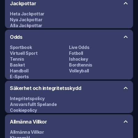
Jackpottar
Heta Jackpottar
Nya Jackpottar
Alla Jackpottar
Odds
Sportbook
Live Odds
Virtuell Sport
Fotboll
Tennis
Ishockey
Basket
Bordtennis
Handboll
Volleyball
E-Sports
Säkerhet och integritetsskydd
Integritetspolicy
Ansvarsfullt Spelande
Cookiepolicy
Allmänna Villkor
Allmänna Villkor
Klagomål