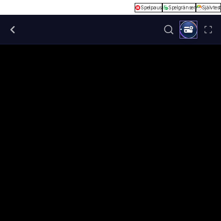
Spelpaus
Spelgränser
Självtest