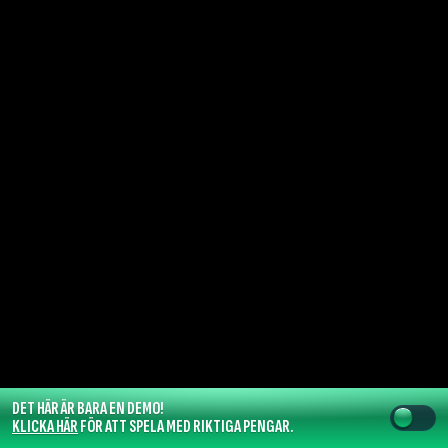
DET HÄR ÄR BARA EN DEMO!
KLICKA HÄR
FÖR ATT SPELA MED RIKTIGA PENGAR.