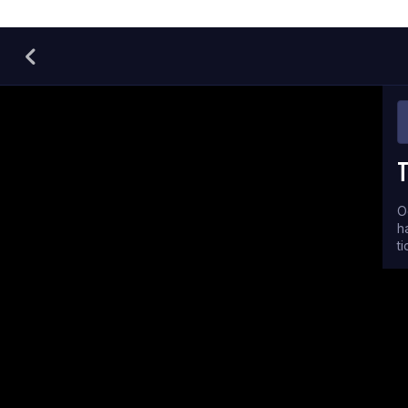
O
h
t