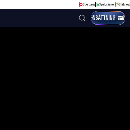
Spelpaus
Spelgränser
Självtest
INSÄTTNING