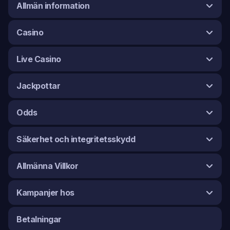
Allmän information
Casino
Live Casino
Jackpottar
Odds
Säkerhet och integritetsskydd
Allmänna Villkor
Kampanjer hos
Betalningar