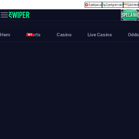
Spelpaus
Spelgränser
Självtest
SPELA NU
Hem
Shorts
Casino
Live Casino
Odds