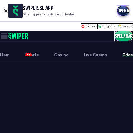
SWIPER.SE APP
ÖPPNA
Gå in i appen för bästa spelupplevelse
Spelpaus
Spelgränser
Självtest
SPELA HÄR
Hem
Shorts
Casino
Live Casino
Odds