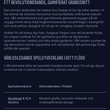
ETT REVOLUTIONERANDE, GAMIFIERAT GRÄNSSNITT
Den största skillnaden du märker hos Swiper är hur du hittar spelen. Vi
har lämnat de statiska menyerna med hundratals små ikoner bakom
oss. Vårt minimalistiska och gamifierade gränssnitt bygger på ett
snyggt mörkt tema med högkontrasterande accentfärger i neongrönt
och acid yellow, designat för att ge en oslagbar, modern dynamik.
Istället för att klicka dig fram, fungerar Swiper som ett levande flöde.
Du sveper vertikalt för att upptäcka nya titlar, se dynamiska
spelsekvenser i realtid och hitta dolda guldkorn. Vårt smarta system lär
sig dessutom vad du uppskattar och skräddarsyr ditt personliga flöde
utifrån din spelstil.
VÄRLDSLEDANDE SPELUTVECKLARE I DITT FLÖDE
I vårt bibliotek hittar du tusentals handplockade spel. För att ge dig en
överblick har vi samlat marknadens främsta studios:
Spelutvecklare
Kännetecken i flödet
Hacksaw
& ELK
Modern grafik, innovativ mekanik och
Studios
mobiloptimerad design.