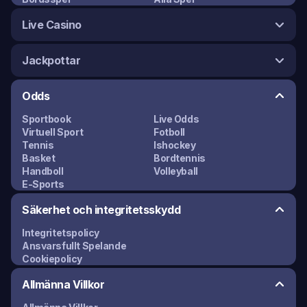
Live Casino
Jackpottar
Odds
Sportbook
Live Odds
Virtuell Sport
Fotboll
Tennis
Ishockey
Basket
Bordtennis
Handboll
Volleyball
E-Sports
Säkerhet och integritetsskydd
Integritetspolicy
Ansvarsfullt Spelande
Cookiepolicy
Allmänna Villkor