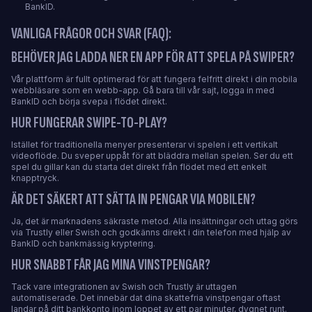
BankID.
VANLIGA FRÅGOR OCH SVAR (FAQ):
BEHÖVER JAG LADDA NER EN APP FÖR ATT SPELA PÅ SWIPER?
Vår plattform är fullt optimerad för att fungera felfritt direkt i din mobila
webbläsare som en webb-app. Gå bara till vår sajt, logga in med
BankID och börja svepa i flödet direkt.
HUR FUNGERAR SWIPE-TO-PLAY?
Istället för traditionella menyer presenterar vi spelen i ett vertikalt
videoflöde. Du sveper uppåt för att bläddra mellan spelen. Ser du ett
spel du gillar kan du starta det direkt från flödet med ett enkelt
knapptryck.
ÄR DET SÄKERT ATT SÄTTA IN PENGAR VIA MOBILEN?
Ja, det är marknadens säkraste metod. Alla insättningar och uttag görs
via Trustly eller Swish och godkänns direkt i din telefon med hjälp av
BankID och bankmässig kryptering.
HUR SNABBT FÅR JAG MINA VINSTPENGAR?
Tack vare integrationen av Swish och Trustly är uttagen
automatiserade. Det innebär dat dina skattefria vinstpengar oftast
landar på ditt bankkonto inom loppet av ett par minuter, dygnet runt.