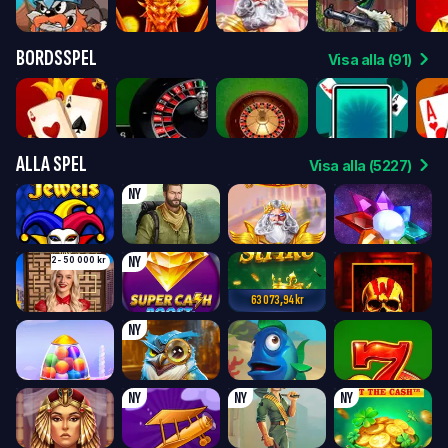
BORDSSPEL
Visa alla
(91)
Blackjack Neo
European Roulette
Roulette Nouveau
Bonus Poker - Power Poker
ALLA SPEL
Visa alla
(5227)
NY
Joker's Jewels
Temple Tumble
Gates of Olympus Super Scatter
Starburst
NY
2
- 50 000
kr
MONOPOLY Roll ‘em
Super Cash Boost: Hold & Win
777 Strike
Mental 2
63 073,94 kr
NY
Sugar Rush 1000
Mega Magic Spell
Golden Fish Tank 2 Gigablox
Hot Slot: 777 Cash Out Grand Gold Edition
NY
NY
NY
Book of Cleopatra Super Stake Edition
High Flyer
Iron Bank
Clover Coins 3x5