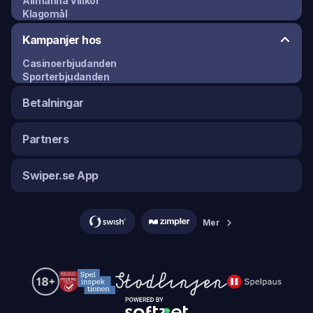
Allmänna Villkor
Klagomål
Kampanjer hos
Casinoerbjudanden
Sporterbjudanden
Betalningar
Partners
Swiper.se App
Mer