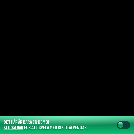
DET HÄR ÄR BARA EN DEMO!
KLICKA HÄR
FÖR ATT SPELA MED RIKTIGA PENGAR.