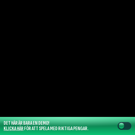
DET HÄR ÄR BARA EN DEMO!
KLICKA HÄR
FÖR ATT SPELA MED RIKTIGA PENGAR.