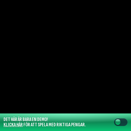
DET HÄR ÄR BARA EN DEMO!
KLICKA HÄR
FÖR ATT SPELA MED RIKTIGA PENGAR.