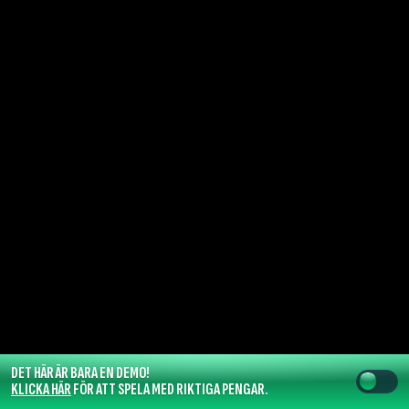
DET HÄR ÄR BARA EN DEMO!
KLICKA HÄR
FÖR ATT SPELA MED RIKTIGA PENGAR.