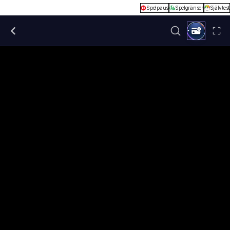
Spelpaus
Spelgränser
Självtest