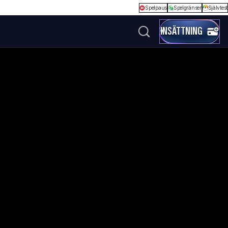
Spelpaus
Spelgränser
Självtest
INSÄTTNING