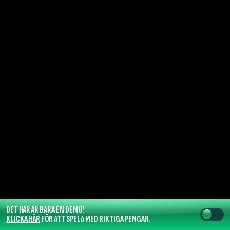
DET HÄR ÄR BARA EN DEMO!
KLICKA HÄR
FÖR ATT SPELA MED RIKTIGA PENGAR.