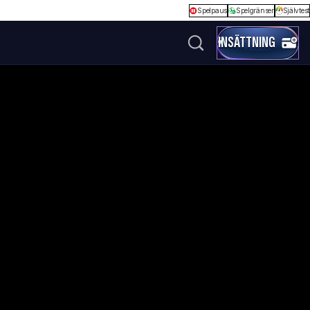
Spelpaus
Spelgränser
Självtest
INSÄTTNING