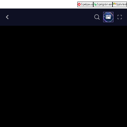
Spelpaus
Spelgränser
Självtest