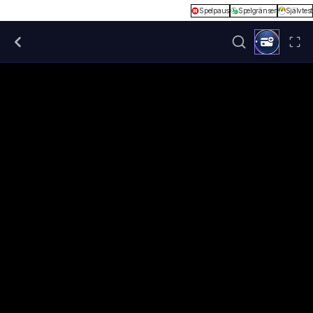
Spelpaus
Spelgränser
Självtest