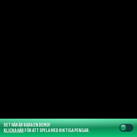
DET HÄR ÄR BARA EN DEMO!
KLICKA HÄR
FÖR ATT SPELA MED RIKTIGA PENGAR.