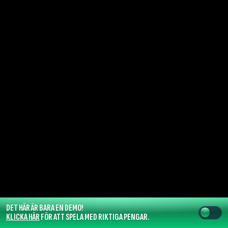
DET HÄR ÄR BARA EN DEMO!
KLICKA HÄR
FÖR ATT SPELA MED RIKTIGA PENGAR.