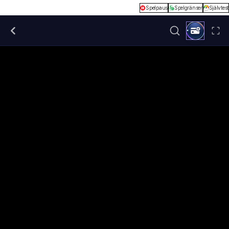
Spelpaus
Spelgränser
Självtest