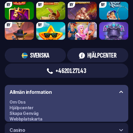
NY
NY
NY
NY
Dealer’s Choice: Poker Edition
Donkey Coins Hold & Win
Troy Superways
Big Game Fishing Rapid Riches
NY
NY
Gunslinger Glory
Banana Twist
Royal Family
Avatars: Gateway Guardians
SVENSKA
HJÄLPCENTER
+4620127143
Allmän information
Om Oss
Hjälpcenter
Skapa Genväg
Webbplatskarta
Casino