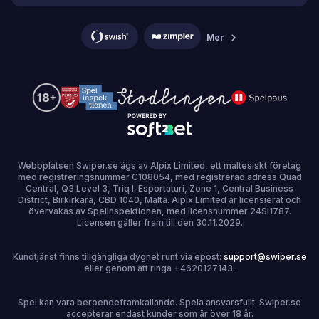
Mer
Webbplatsen Swiper.se ägs av Alpix Limited, ett maltesiskt företag
med registreringsnummer C108054, med registrerad adress Quad
Central, Q3 Level 3, Triq l-Esportaturi, Zone 1, Central Business
District, Birkirkara, CBD 1040, Malta. Alpix Limited är licensierat och
övervakas av Spelinspektionen, med licensnummer 24Si1787.
Licensen gäller fram till den 30.11.2029.
Kundtjänst finns tillgängliga dygnet runt via epost:
support@swiper.se
eller genom att ringa +4620127143.
Spel kan vara beroendeframkallande. Spela ansvarsfullt. Swiper.se
accepterar endast kunder som är över 18 år.