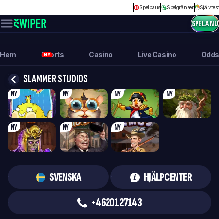
Spelpaus
Spelgränser
Självtest
SPELA NU
Hem
Shorts
Casino
Live Casino
Odds
SLAMMER STUDIOS
NY
NY
NY
NY
Freaked Out Fish
Magawa Vs Mines
Napoleon Vs Rabbits
Mystic Multipliers
NY
NY
NY
Curse Of The Mummies
St. Louis 1904
Aussies vs Emus
SVENSKA
HJÄLPCENTER
+4620127143