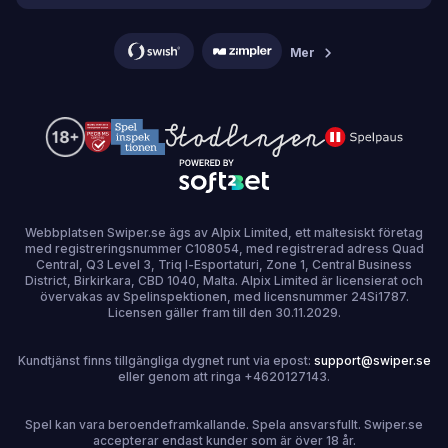
Mer
Webbplatsen Swiper.se ägs av Alpix Limited, ett maltesiskt företag
med registreringsnummer C108054, med registrerad adress Quad
Central, Q3 Level 3, Triq l-Esportaturi, Zone 1, Central Business
District, Birkirkara, CBD 1040, Malta. Alpix Limited är licensierat och
övervakas av Spelinspektionen, med licensnummer 24Si1787.
Licensen gäller fram till den 30.11.2029.
Kundtjänst finns tillgängliga dygnet runt via epost:
support@swiper.se
eller genom att ringa +4620127143.
Spel kan vara beroendeframkallande. Spela ansvarsfullt. Swiper.se
accepterar endast kunder som är över 18 år.