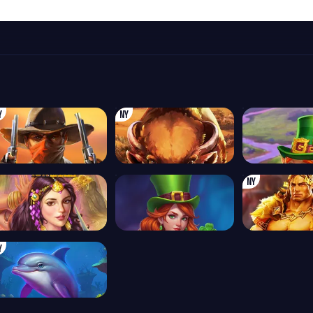
Y
NY
Big Bucks Bandits Megaways
Big Bucks Bison 10K Ways
NY
,000 Wonders 10k WAYS
Lucky Lady Leprechaun
Hercules 10K Wa
Y
stic Dolphin Charge Up