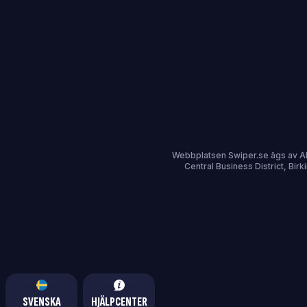
Webbplatsen Swiper.se ägs av Alp
Central Business District, Bir
SVENSKA
HJÄLPCENTER