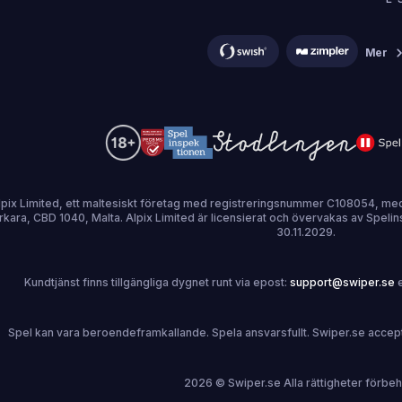
Mer
ix Limited, ett maltesiskt företag med registreringsnummer C108054, med r
kirkara, CBD 1040, Malta. Alpix Limited är licensierat och övervakas av Spel
30.11.2029.
Kundtjänst finns tillgängliga dygnet runt via epost:
support@swiper.se
e
Spel kan vara beroendeframkallande. Spela ansvarsfullt. Swiper.se accept
2026 © Swiper.se Alla rättigheter förbehå