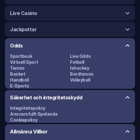
Live Casino
Jackpottar
Odds
Sportbook
Live Odds
Virtuell Sport
Fotboll
Tennis
Ishockey
Basket
Bordtennis
Handboll
Volleyball
E-Sports
Säkerhet och integritetsskydd
Integritetspolicy
Ansvarsfullt Spelande
Cookiepolicy
Allmänna Villkor