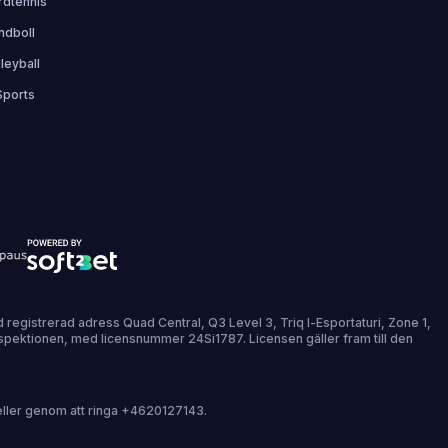
rdtennis
ndboll
leyball
Sports
egistrerad adress Quad Central, Q3 Level 3, Triq l-Esportaturi, Zone 1,
inspektionen, med licensnummer 24Si1787. Licensen gäller fram till den
ller genom att ringa +4620127143.