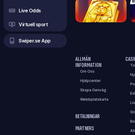
N
Book of Gold: Multichance
Fi
Live Odds
Virtuell sport
Swiper.se App
ALLMÄN
CASI
INFORMATION
To
Om Oss
Ny
Hjälpcenter
Po
Skapa Genväg
Ex
Webbplatskarta
Li
Sl
BETALNINGAR
Bo
PARTNERS
Al