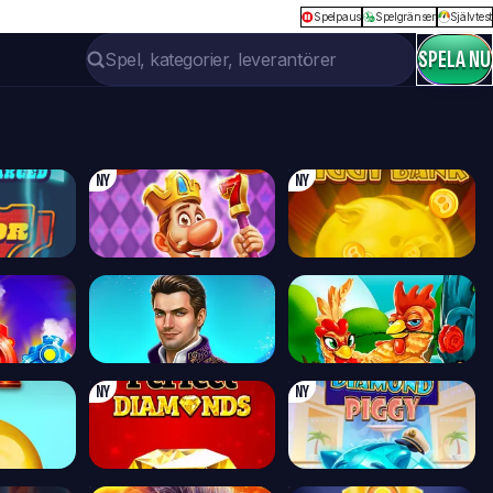
Spelpaus
Spelgränser
Självtest
SPELA NU
Spel, kategorier, leverantörer
NY
NY
777 Hot Reels: Supercharged
King of 7’s
Break the Piggy Bank
Triple Grand Link Express: Hold & Win
Super Wish Boost
The Grand Rooster: Hold & Win
NY
NY
5 Perfect Diamonds
Break The Diamond Piggy