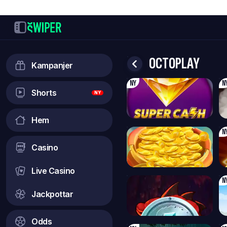
OCTOPLAY
Kampanjer
NY
N
Super Cash Boost: Hold & Win
Shorts
NY
Hem
N
3 Golden Baskets: Treasure Tides
Casino
Live Casino
N
Flame & Fortune: Hold & Win
Mo
Jackpottar
Odds