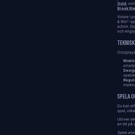
Gold
, so
Break th
Vidare i p
& Win"-sp
action. S
och engag
TEKNISK
Octoplays
Mobil
smartp
Desig
spelsk
Regul
markna
SPELA O
Du kan utf
spel, vilk
Utöver de 
en titt på 
Spela ansv