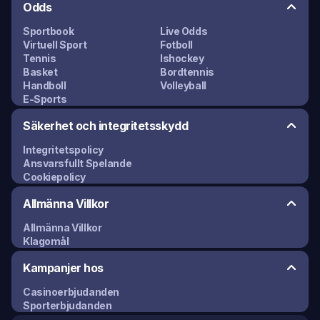
Odds
Sportbook
Live Odds
Virtuell Sport
Fotboll
Tennis
Ishockey
Basket
Bordtennis
Handboll
Volleyball
E-Sports
Säkerhet och integritetsskydd
Integritetspolicy
Ansvarsfullt Spelande
Cookiepolicy
Allmänna Villkor
Allmänna Villkor
Klagomål
Kampanjer hos
Casinoerbjudanden
Sporterbjudanden