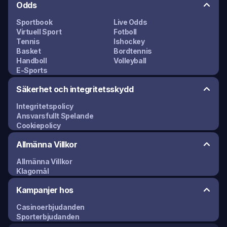
Odds
Sportbook
Live Odds
Virtuell Sport
Fotboll
Tennis
Ishockey
Basket
Bordtennis
Handboll
Volleyball
E-Sports
Säkerhet och integritetsskydd
Integritetspolicy
Ansvarsfullt Spelande
Cookiepolicy
Allmänna Villkor
Allmänna Villkor
Klagomål
Kampanjer hos
Casinoerbjudanden
Sporterbjudanden