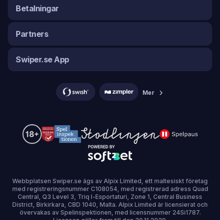
Betalningar
Partners
Swiper.se App
Mer
Webbplatsen Swiper.se ägs av Alpix Limited, ett maltesiskt företag
med registreringsnummer C108054, med registrerad adress Quad
Central, Q3 Level 3, Triq l-Esportaturi, Zone 1, Central Business
District, Birkirkara, CBD 1040, Malta. Alpix Limited är licensierat och
övervakas av Spelinspektionen, med licensnummer 24Si1787.