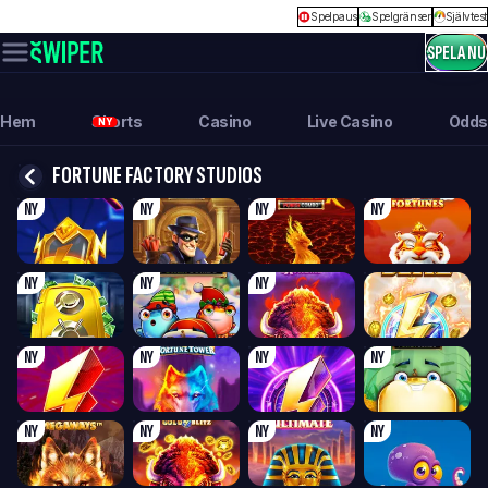
Spelpaus
Spelgränser
Självtest
SPELA NU
Hem
Shorts
Casino
Live Casino
Odds
FORTUNE FACTORY STUDIOS
NY
NY
NY
NY
Gold Blitz Fortune Tower Fusion
TNT Boom Banks Power Combo
333 Phoenix Blaze POWER COMBO
Floating Tiger Gold Blitz Fortunes
NY
NY
NY
333 Boom Banks POWER COMBO
333 Jolly Fat Frogs POWER COMBO
Blazing Bison: Gold Blitz Extreme
Gold Blitz
NY
NY
NY
NY
Gold Blitz Fortunes
Wolf Blaze Gold Blitz Fortune Tower
Gold Blitz Ultimate
333 Fat Frogs POWER COMBO
NY
NY
NY
NY
Wolf Blaze Megaways
Blazing Bison Gold Blitz
Mask of Amun Gold Blitz Ultimate
333 Fortunes Ahoy POWER COMBO