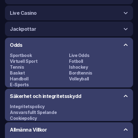
Live Casino
Jackpottar
Odds
Sportbook
Live Odds
Virtuell Sport
Fotboll
Tennis
Ishockey
Basket
Bordtennis
Handboll
Volleyball
E-Sports
Säkerhet och integritetsskydd
Integritetspolicy
Ansvarsfullt Spelande
Cookiepolicy
Allmänna Villkor