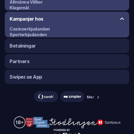
Allmänna Villkor
Klagomål
Kampanjer hos
Casinoerbjudanden
Sporterbjudanden
Betalningar
Partners
Swiper.se App
Mer