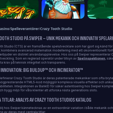
7 Rainbow Respins
Aureus
Banana Drop
asino
/
Spelleverantörer
/
Crazy Tooth Studio
OOTH STUDIO PÅ SWIPER – UNIK MEKANIK OCH INNOVATIV SPELAR
th Studio (CTS) är en framstående spelutvecklare som har gjort sig känd för
kombinera avancerad matematisk modellering med ett okonventionellt förhållni
erbjuder en distinkt användarupplevelse. Hos oss på Swiper representerar
tveckling. Som en reglerad operatör under tillsyn av
Spelinspektionen
, säk
a krav på teknisk integritet och transparens.
 INNOVATION: BIG BUILDUP™ OCH INCINERATOR™
efinierar Crazy Tooth Studio är deras patenterade mekaniker som ofta bryter
högpresterande HTML5-kod möjliggör komplexa visuella effekter och unika
biliteten. Integrationen av BankID för säker autentisering hos Swiper komple
ch trygg miljö för våra klienter att utforska nästa generations slots.
 TITLAR: ANALYS AV CRAZY TOOTH STUDIOS KATALOG
lj hos Swiper kännetecknas av en extraordinär variation i både mekanik och v
 av deras mest centrala titlar: