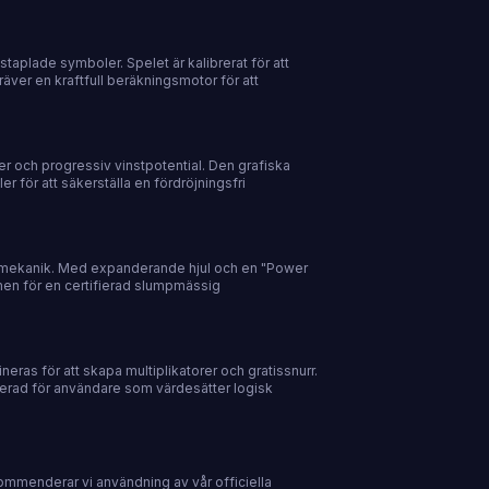
aplade symboler. Spelet är kalibrerat för att
ver en kraftfull beräkningsmotor för att
er och progressiv vinstpotential. Den grafiska
er för att säkerställa en fördröjningsfri
all-mekanik. Med expanderande hjul och en "Power
men för en certifierad slumpmässig
as för att skapa multiplikatorer och gratissnurr.
merad för användare som värdesätter logisk
kommenderar vi användning av vår officiella