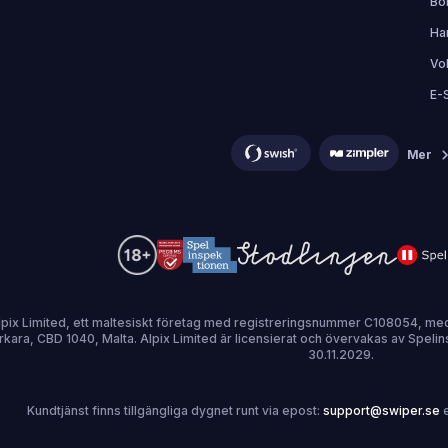
Bo
Ha
Vol
E-
Mer
ix Limited, ett maltesiskt företag med registreringsnummer C108054, med r
kirkara, CBD 1040, Malta. Alpix Limited är licensierat och övervakas av Spel
30.11.2029.
Kundtjänst finns tillgängliga dygnet runt via epost:
support@swiper.se
e