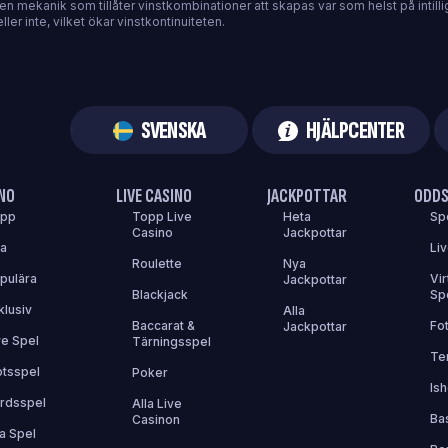
 en mekanik som tillåter vinstkombinationer att skapas var som helst på intilli
eller inte, vilket ökar vinstkontinuiteten.
SVENSKA
HJÄLPCENTER
NO
LIVE CASINO
JACKPOTTAR
ODD
pp
Topp Live
Heta
Sp
Casino
Jackpottar
a
Li
Roulette
Nya
pulära
Vir
Jackpottar
Blackjack
Sp
klusiv
Alla
Baccarat &
Fot
Jackpottar
ve Spel
Tärningsspel
Te
otsspel
Poker
Is
rdsspel
Alla Live
Ba
Casinon
la Spel