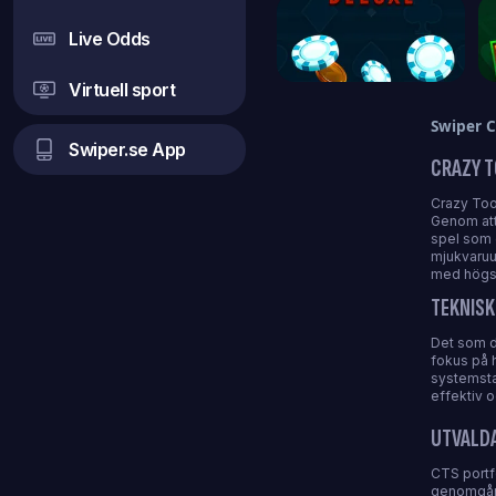
777 Mega Deluxe
77
Live Odds
Virtuell sport
Swiper C
Swiper.se App
CRAZY T
Crazy Too
Genom att 
spel som 
mjukvaruu
med högst
TEKNISK
Det som d
fokus på 
systemsta
effektiv o
UTVALDA
CTS portfö
genomgång