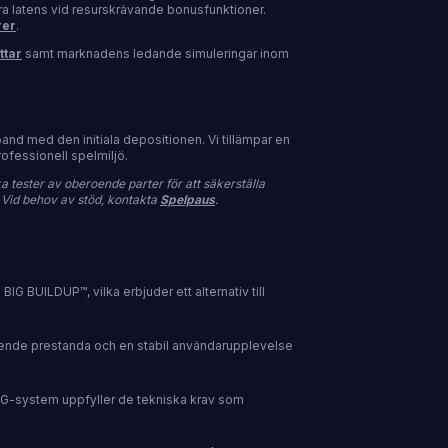
ra latens vid resurskrävande bonusfunktioner.
rer
.
ttar
samt marknadens ledande simuleringar inom
and med den initiala depositionen. Vi tillämpar en
rofessionell spelmiljö.
tester av oberoende parter för att säkerställa
 Vid behov av stöd, kontakta
Spelpaus
.
 BUILDUP™, vilka erbjuder ett alternativ till
oende prestanda och en stabil användarupplevelse
 RNG-system uppfyller de tekniska krav som