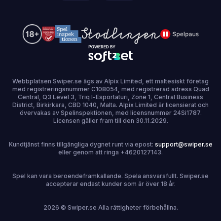
Webbplatsen Swiper.se ägs av Alpix Limited, ett maltesiskt företag
med registreringsnummer C108054, med registrerad adress Quad
Central, Q3 Level 3, Triq l-Esportaturi, Zone 1, Central Business
District, Birkirkara, CBD 1040, Malta. Alpix Limited är licensierat och
övervakas av Spelinspektionen, med licensnummer 24Si1787.
Licensen gäller fram till den 30.11.2029.
Kundtjänst finns tillgängliga dygnet runt via epost:
support@swiper.se
eller genom att ringa +4620127143.
Spel kan vara beroendeframkallande. Spela ansvarsfullt. Swiper.se
accepterar endast kunder som är över 18 år.
2026 © Swiper.se Alla rättigheter förbehållna.