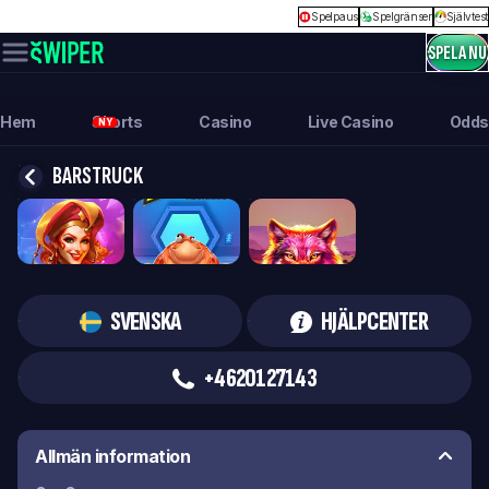
Spelpaus
Spelgränser
Självtest
SPELA NU
Hem
Shorts
Casino
Live Casino
Odds
BARSTRUCK
Flaming Joker Link&Win
Explode the Toad Megaways
Flaming Wolf Link&Win
SVENSKA
HJÄLPCENTER
+4620127143
Allmän information