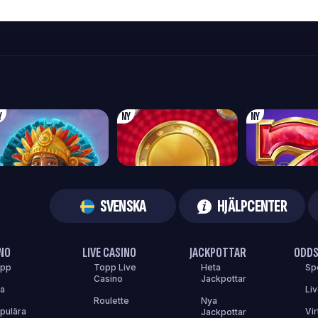
Y
NY
NY
tec Riches
Hit Coins 2 Hold and Spin
Fruity Classic
SVENSKA
HJÄLPCENTER
NO
LIVE CASINO
JACKPOTTAR
ODD
pp
Topp Live
Heta
Sp
Casino
Jackpottar
a
Li
Roulette
Nya
pulära
Vir
Jackpottar