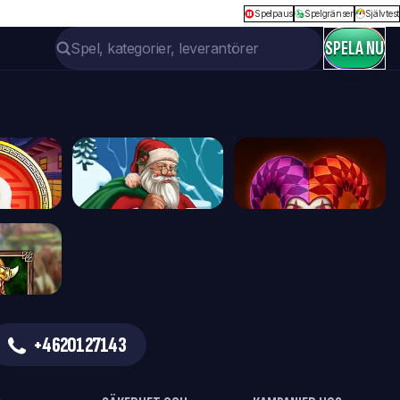
Spelpaus
Spelgränser
Självtest
SPELA NU
Spel, kategorier, leverantörer
tunes
9 Gifts Of Christmas
Joker Fire Frenzy
Dawn of the Vikings POWER COMBO
+4620127143