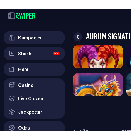
AURUM SIGNATU
Kampanjer
Joker Fruit Frenzy
Jo
Shorts
NY
Hem
Dragon's Rhythm Link&Win
Te
Casino
Live Casino
Jackpottar
Odds