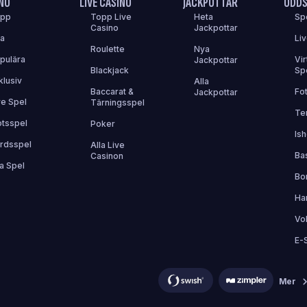
NO
LIVE CASINO
JACKPOTTAR
ODD
pp
Topp Live
Heta
Sp
Casino
Jackpottar
a
Li
Roulette
Nya
pulära
Vir
Jackpottar
Blackjack
Sp
klusiv
Alla
Baccarat &
Fot
Jackpottar
ve Spel
Tärningsspel
Te
otsspel
Poker
Is
rdsspel
Alla Live
Ba
Casinon
la Spel
Bo
Ha
Vol
E-
Mer