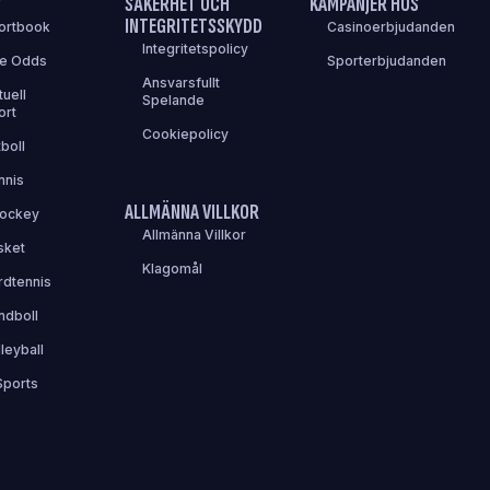
S
SÄKERHET OCH
KAMPANJER HOS
INTEGRITETSSKYDD
ortbook
Casinoerbjudanden
Integritetspolicy
ve Odds
Sporterbjudanden
Ansvarsfullt
tuell
Spelande
ort
Cookiepolicy
boll
nnis
ALLMÄNNA VILLKOR
hockey
Allmänna Villkor
sket
Klagomål
rdtennis
ndboll
leyball
Sports