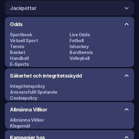
Jackpottar
Odds
Sportbook
Live Odds
Virtuell Sport
Fotboll
Tennis
Ishockey
Basket
Bordtennis
Handboll
Volleyball
E-Sports
Säkerhet och integritetsskydd
Integritetspolicy
Ansvarsfullt Spelande
Cookiepolicy
Allmänna Villkor
Allmänna Villkor
Klagomål
Kampanjer hos