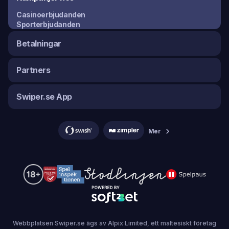
Casinoerbjudanden
Sporterbjudanden
Betalningar
Partners
Swiper.se App
Mer
Webbplatsen Swiper.se ägs av Alpix Limited, ett maltesiskt företag