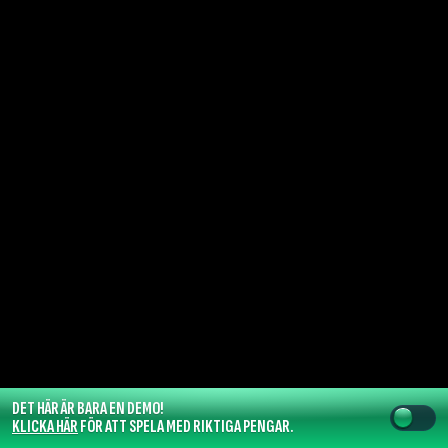
DET HÄR ÄR BARA EN DEMO!
Swiper
/
Casino
/
Super Flip V2
KLICKA HÄR
FÖR ATT SPELA MED RIKTIGA PENGAR.