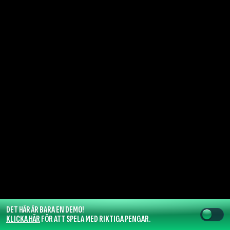
DET HÄR ÄR BARA EN DEMO!
KLICKA HÄR
FÖR ATT SPELA MED RIKTIGA PENGAR.