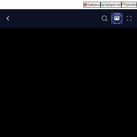
Spelpaus
Spelgränser
Självtest