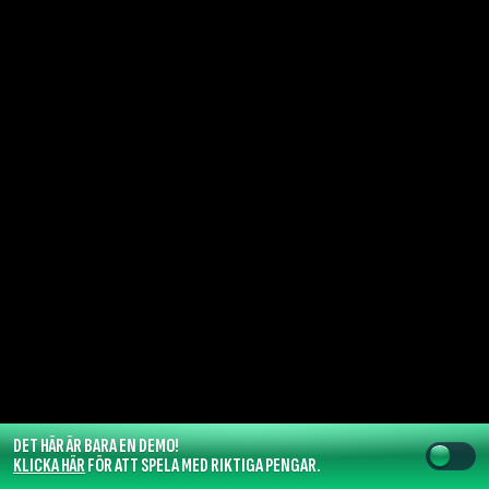
DET HÄR ÄR BARA EN DEMO!
KLICKA HÄR
FÖR ATT SPELA MED RIKTIGA PENGAR.