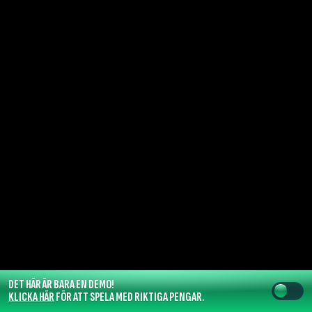
DET HÄR ÄR BARA EN DEMO!
KLICKA HÄR
FÖR ATT SPELA MED RIKTIGA PENGAR.