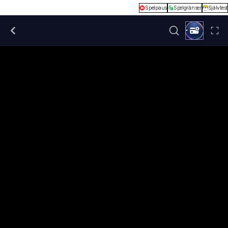
Spelpaus
Spelgränser
Självtest