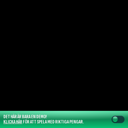
DET HÄR ÄR BARA EN DEMO!
KLICKA HÄR
FÖR ATT SPELA MED RIKTIGA PENGAR.