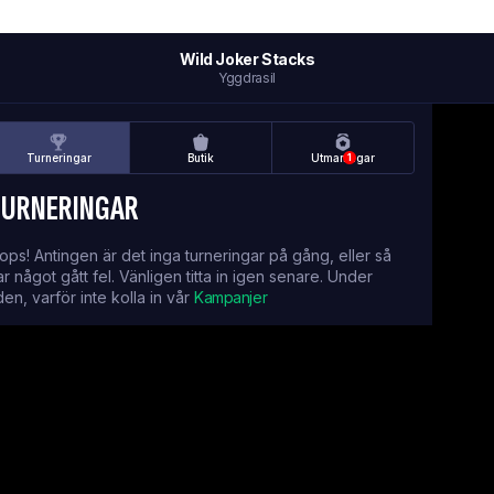
Wild Joker Stacks
Yggdrasil
Turneringar
Butik
Utmaningar
1
TURNERINGAR
ops! Antingen är det inga turneringar på gång, eller så
ar något gått fel. Vänligen titta in igen senare. Under
iden, varför inte kolla in vår
Kampanjer