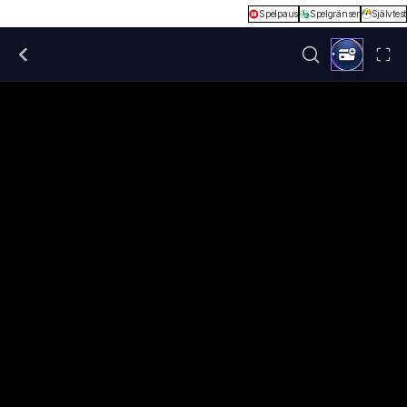
Spelpaus
Spelgränser
Självtest