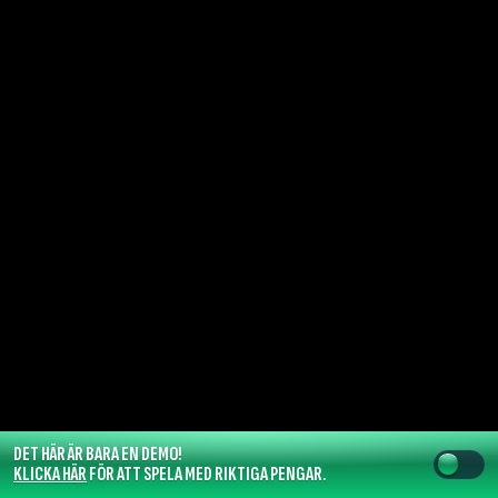
DET HÄR ÄR BARA EN DEMO!
KLICKA HÄR
FÖR ATT SPELA MED RIKTIGA PENGAR.