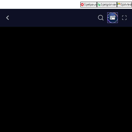
Spelpaus
Spelgränser
Självtest