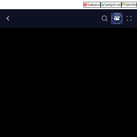
Spelpaus
Spelgränser
Självtest