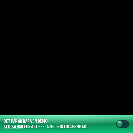
DET HÄR ÄR BARA EN DEMO!
KLICKA HÄR
FÖR ATT SPELA MED RIKTIGA PENGAR.