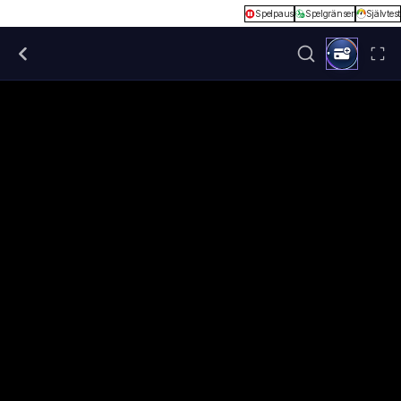
Spelpaus
Spelgränser
Självtest