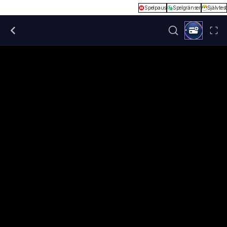
Spelpaus
Spelgränser
Självtest