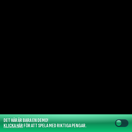
DET HÄR ÄR BARA EN DEMO!
KLICKA HÄR
FÖR ATT SPELA MED RIKTIGA PENGAR.