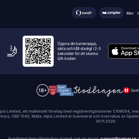
Mer
Öppna din kameraapp,
🤳
sikta och håll stadigt i 2-3
sekunder för att skanna
QR-koden.
ix Limited, ett maltesiskt företag med registreringsnummer C108054, med r
kirkara, CBD 1040, Malta. Alpix Limited är licensierat och övervakas av Spel
30.11.2029.
Kundtjänst finns tillgängliga dygnet runt via epost:
support@swiper.se
e