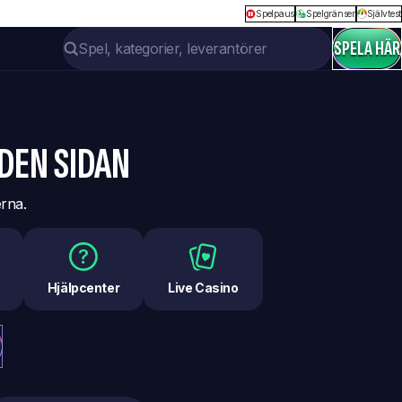
Spelpaus
Spelgränser
Självtest
SPELA HÄR
Spel, kategorier, leverantörer
 DEN SIDAN
erna.
Hjälpcenter
Live Casino