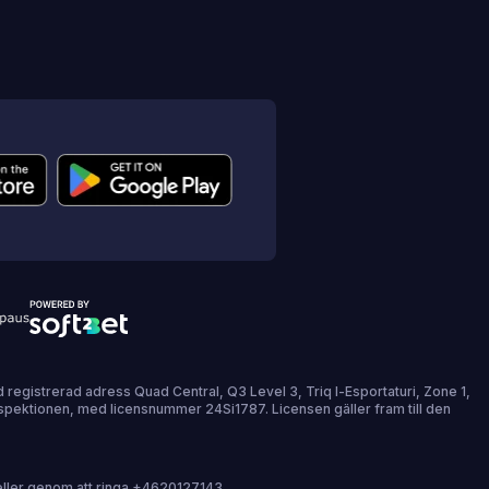
egistrerad adress Quad Central, Q3 Level 3, Triq l-Esportaturi, Zone 1,
inspektionen, med licensnummer 24Si1787. Licensen gäller fram till den
ller genom att ringa +4620127143.