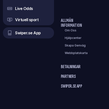
Live Odds
Virtuell sport
ALLMÄN
INFORMATION
Om Oss
Swiper.se App
Hjälpcenter
Skapa Genväg
Webbplatskarta
BETALNINGAR
PARTNERS
SWIPER.SE APP