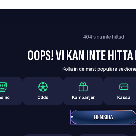
404 sida inte hittad
OOPS! VI KAN INTE HITTA
Kolla in de mest populära sektion
sino
Odds
Kampanjer
Kassa
HEMSIDA