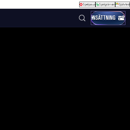
Spelpaus
Spelgränser
Självtest
INSÄTTNING